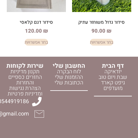
 משוחזר עתיק
סידור דגם קלאסי
120.00
₪
90.0
פשרויות
בחר אפשרויות
החשבון שלי
שירות לקוחות
לוח הבקרה
תקנון מדיניות
וב
ההזמנות שלי
החזרים כספיים
ד
הכתובות שלי
והחזרות
הצהרת נגישות
ומדיניות פרטיות
0544919186
halelijudaica@gmail.com