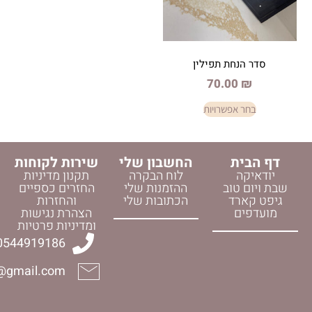
ת תפילין
70.0
פשרויות
החשבון שלי
שירות לקוחות
לוח הבקרה
תקנון מדיניות
וב
ההזמנות שלי
החזרים כספיים
ד
הכתובות שלי
והחזרות
הצהרת נגישות
ומדיניות פרטיות
0544919186
halelijudaica@gmail.com