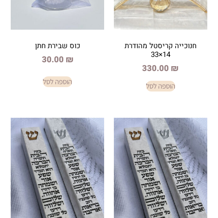
יסטל מהודרת
כוס שבירת חתן
1
30.00
₪
330.
הוספה לסל
פה לסל