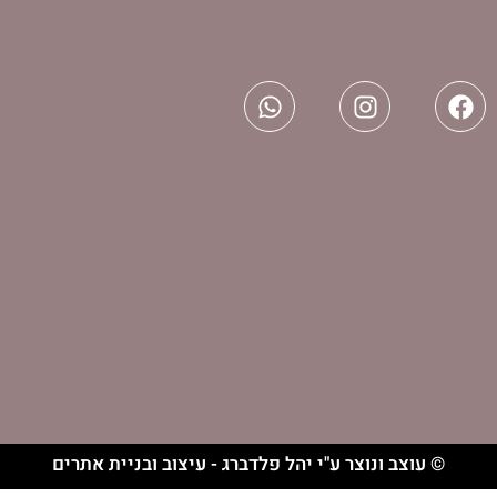
וצר ע"י יהל פלדברג - עיצוב ובניית אתרים