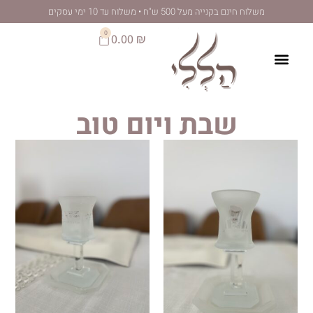
לתוכן
 מעל 500 ש"ח • משלוח עד 10 ימי עסקים
0
0.00
₪
שבת ויום טוב