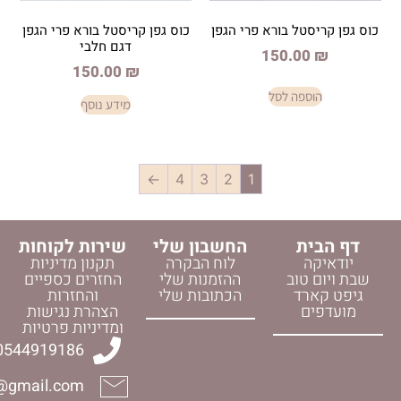
ל בורא פרי הגפן
כוס גפן קריסטל בורא פרי הגפן
דגם חלבי
150.
150.00
₪
פה לסל
מידע נוסף
←
4
3
2
1
החשבון שלי
שירות לקוחות
לוח הבקרה
תקנון מדיניות
וב
ההזמנות שלי
החזרים כספיים
ד
הכתובות שלי
והחזרות
הצהרת נגישות
ומדיניות פרטיות
0544919186
halelijudaica@gmail.com