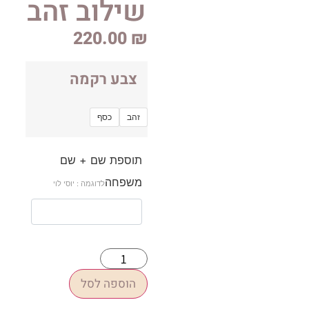
שילוב זהב
220.00
₪
צבע רקמה
זהב
כסף
תוספת שם + שם
משפחה
לדוגמה : יוסי לוי
הוספה לסל