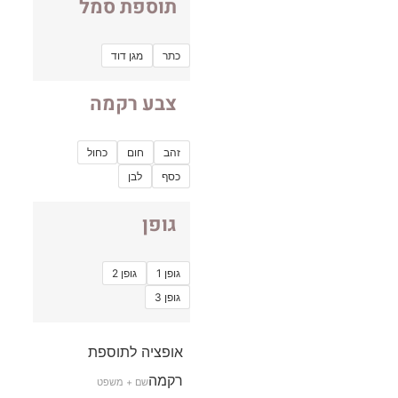
תוספת סמל
כתר
מגן דוד
צבע רקמה
זהב
חום
כחול
כסף
לבן
גופן
גופן 1
גופן 2
גופן 3
אופציה לתוספת
רקמה
שם + משפט