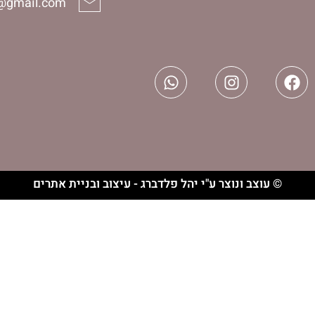
halelijudaica@gmail.com
וצר ע"י יהל פלדברג - עיצוב ובניית אתרים