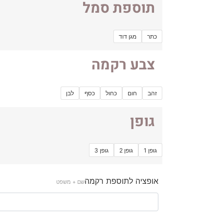
תוספת סמל
כתר
מגן דוד
צבע רקמה
זהב
חום
כחול
כסף
לבן
גופן
גופן 1
גופן 2
גופן 3
אופציה לתוספת רקמה
שם + משפט