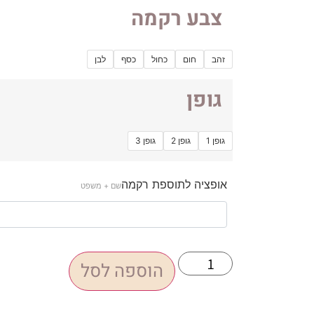
צבע רקמה
זהב
חום
כחול
כסף
לבן
גופן
גופן 1
גופן 2
גופן 3
אופציה לתוספת רקמה
שם + משפט
הוספה לסל