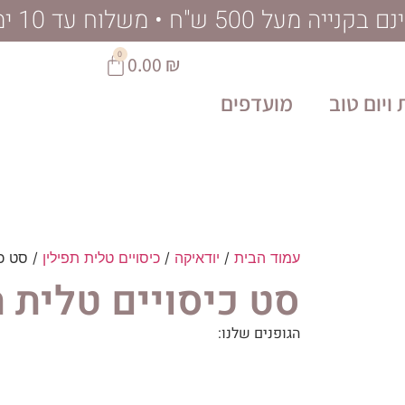
ל 500 ש"ח • משלוח עד 10 ימי עסקים
0
0.00
₪
ויום טוב
מועדפים
עמוד הבית
/
יודאיקה
/
כיסויים טלית תפילין
/ סט כי
סט כיסויים טלית ת
הגופנים שלנו: