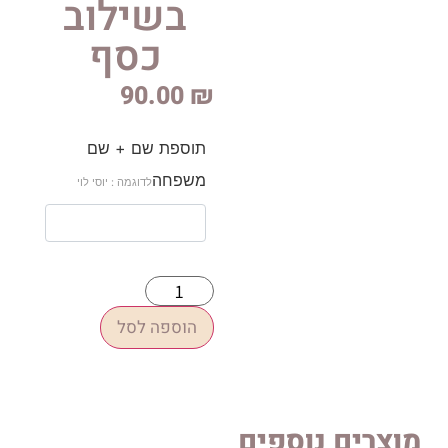
בשילוב
כסף
90.00
₪
תוספת שם + שם
משפחה
לדוגמה : יוסי לוי
הוספה לסל
 נוספים