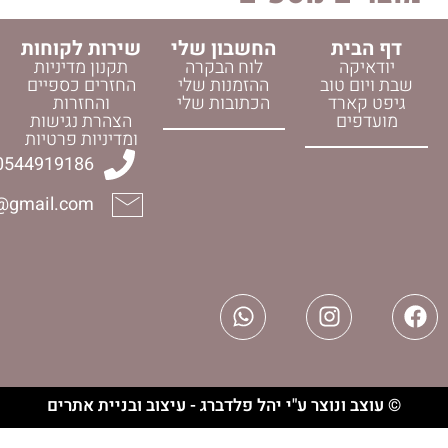
החשבון שלי
שירות לקוחות
לוח הבקרה
תקנון מדיניות
וב
ההזמנות שלי
החזרים כספיים
ד
הכתובות שלי
והחזרות
הצהרת נגישות
ומדיניות פרטיות
0544919186
halelijudaica@gmail.com
וצר ע"י יהל פלדברג - עיצוב ובניית אתרים