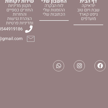
החשבון שלי
שירות לקוחות
לוח הבקרה
תקנון מדיניות
וב
ההזמנות שלי
החזרים כספיים
ד
הכתובות שלי
והחזרות
הצהרת נגישות
ומדיניות פרטיות
0544919186
halelijudaica@gmail.com