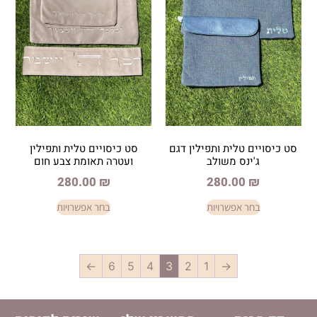
לית ותפילין דגם
סט כיסויים טלית ותפילין
 משולב
ועטרה תאומת צבע חום
280.00
₪
280.
פשרויות
בחר אפשרויות
←
6
5
4
3
2
1
→