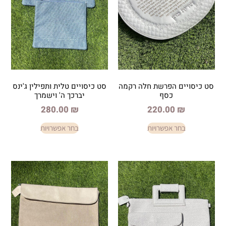
פרשת חלה רקמה
סט כיסויים טלית ותפילין ג'ינס
סף
יברכך ה' וישמרך
280.00
₪
220.
פשרויות
בחר אפשרויות