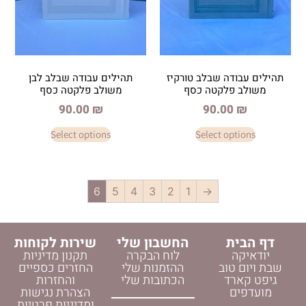
ה שבלב טורקיז
תהילים עבודה שבלב לבן
לקטה כסף
משולב פלקטה כסף
90.00
₪
90.0
Select options
Select o
6
5
4
3
2
1
→
החשבון שלי
שירות לקוחות
לוח הבקרה
תקנון מדיניות
וב
ההזמנות שלי
החזרים כספיים
ד
הכתובות שלי
והחזרות
הצהרת נגישות
ומדיניות פרטיות